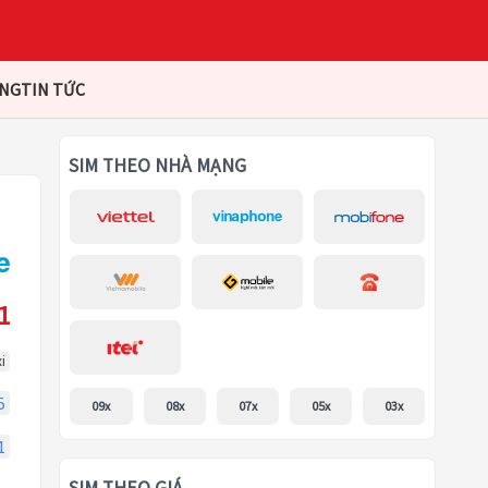
ÀNG
TIN TỨC
SIM THEO NHÀ MẠNG
1
i
5
09x
08x
07x
05x
03x
1