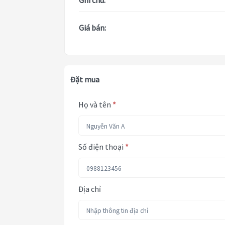
Ghi chú:
Giá bán:
Đặt mua
Họ và tên
*
Số điện thoại
*
Địa chỉ