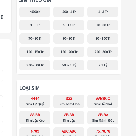
SIM THEO GIÁ
< 500 K
500 - 1 Tr
1 - 3 Tr
 ₫
3 - 5 Tr
5 - 10 Tr
10 - 30 Tr
30 - 50 Tr
50 - 80 Tr
80 - 100 Tr
100 - 150 Tr
150 - 200 Tr
200 - 300 Tr
300 - 500 Tr
500 - 1 Tỷ
> 1 Tỷ
LOẠI SIM
4444
333
AABBCC
Sim Tứ Quý
Sim Tam Hoa
Sim Dễ Nhớ
AA.BB
AB.AB
AB.BA
Sim Lặp Kép
Sim Lặp
Sim Gánh Đảo
6789
ABC.ABC
75.78.78