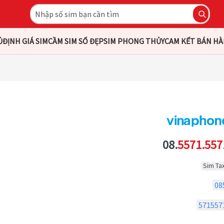
Ủ
ĐỊNH GIÁ SIM
CẦM SIM SỐ ĐẸP
SIM PHONG THỦY
CAM KẾT BÁN H
08.
5571.557
Sim Tax
08
571557