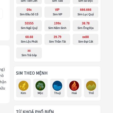
Sim Tiến Lên
Sim Taxi
Sim Số Độc
09x
VIP
666.666
Sim Đầu Số Cổ
Sim VIP
Sim Lục Quý
55555
199x
38.78
Sim Ngũ Quý
Sim Năm Sinh
Sim Ông Địa
68.68
39.79
xx88
Sim Lộc Phát
Sim Thần Tài
Sim Đại Cát
xx
Sim Trả Góp
ng)
SIM THEO MỆNH
 hồ
nhận
hữu
Kim
Mộc
Thuỷ
Hoả
Thổ
TỪ KHOÁ PHỔ BIẾN