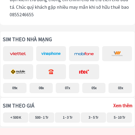
tá. Chúc quý khách gặp nhiều may mắn khi sở hữu thuê bao
0855246655
SIM THEO NHÀ MẠNG
09x
08x
07x
05x
03x
SIM THEO GIÁ
Xem thêm
< 500 K
500 - 1 Tr
1 - 3 Tr
3 - 5 Tr
5 - 10 Tr