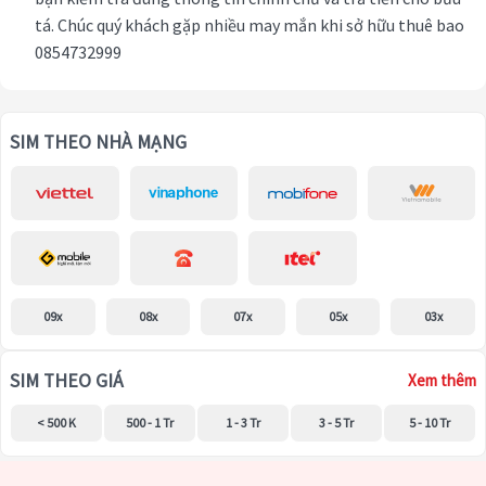
tá. Chúc quý khách gặp nhiều may mắn khi sở hữu thuê bao
0854732999
SIM THEO NHÀ MẠNG
09x
08x
07x
05x
03x
SIM THEO GIÁ
Xem thêm
< 500 K
500 - 1 Tr
1 - 3 Tr
3 - 5 Tr
5 - 10 Tr