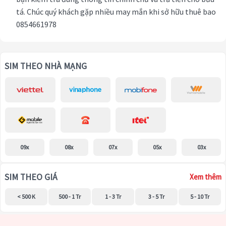
tá. Chúc quý khách gặp nhiều may mắn khi sở hữu thuê bao
0854661978
SIM THEO NHÀ MẠNG
09x
08x
07x
05x
03x
SIM THEO GIÁ
Xem thêm
< 500 K
500 - 1 Tr
1 - 3 Tr
3 - 5 Tr
5 - 10 Tr