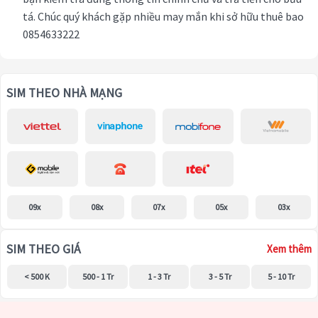
tá. Chúc quý khách gặp nhiều may mắn khi sở hữu thuê bao
0854633222
SIM THEO NHÀ MẠNG
09x
08x
07x
05x
03x
SIM THEO GIÁ
Xem thêm
< 500 K
500 - 1 Tr
1 - 3 Tr
3 - 5 Tr
5 - 10 Tr