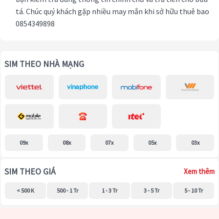
tá. Chúc quý khách gặp nhiều may mắn khi sở hữu thuê bao
0854349898
SIM THEO NHÀ MẠNG
09x
08x
07x
05x
03x
SIM THEO GIÁ
Xem thêm
< 500 K
500 - 1 Tr
1 - 3 Tr
3 - 5 Tr
5 - 10 Tr