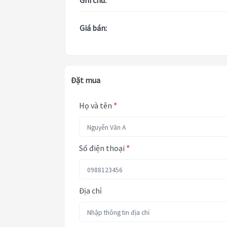
Ghi chú:
Giá bán:
Đặt mua
Họ và tên
*
Số điện thoại
*
Địa chỉ