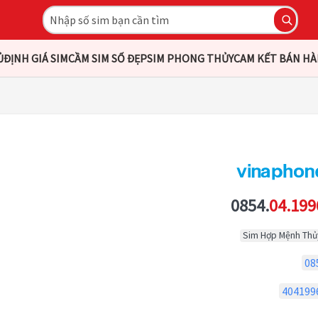
Ủ
ĐỊNH GIÁ SIM
CẦM SIM SỐ ĐẸP
SIM PHONG THỦY
CAM KẾT BÁN H
0854.
04.199
Sim Hợp Mệnh Thủ
08
404199