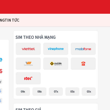
ÀNG
TIN TỨC
SIM THEO NHÀ MẠNG
6
y
5
09x
08x
07x
05x
03x
6