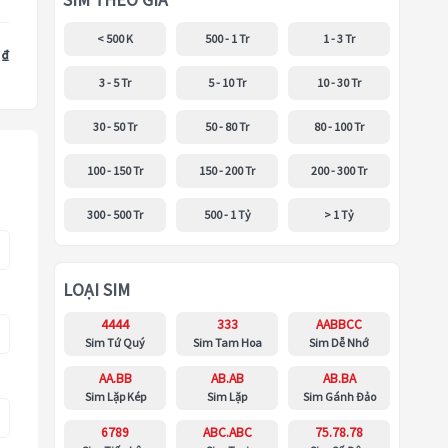
SIM THEO GIÁ
< 500 K
500 - 1 Tr
1 - 3 Tr
 ₫
3 - 5 Tr
5 - 10 Tr
10 - 30 Tr
30 - 50 Tr
50 - 80 Tr
80 - 100 Tr
100 - 150 Tr
150 - 200 Tr
200 - 300 Tr
300 - 500 Tr
500 - 1 Tỷ
> 1 Tỷ
LOẠI SIM
4444
333
AABBCC
Sim Tứ Quý
Sim Tam Hoa
Sim Dễ Nhớ
AA.BB
AB.AB
AB.BA
Sim Lặp Kép
Sim Lặp
Sim Gánh Đảo
6789
ABC.ABC
75.78.78