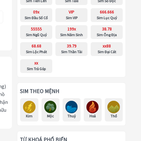
Sim Tiến Lên
Sim Taxi
Sim Số Độc
09x
VIP
666.666
Sim Đầu Số Cổ
Sim VIP
Sim Lục Quý
55555
199x
38.78
Sim Ngũ Quý
Sim Năm Sinh
Sim Ông Địa
68.68
39.79
xx88
Sim Lộc Phát
Sim Thần Tài
Sim Đại Cát
xx
Sim Trả Góp
ng)
SIM THEO MỆNH
 hồ
nhận
hữu
Kim
Mộc
Thuỷ
Hoả
Thổ
TỪ KHOÁ PHỔ BIẾN