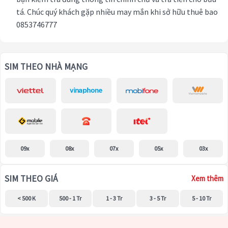
tá. Chúc quý khách gặp nhiều may mắn khi sở hữu thuê bao
0853746777
SIM THEO NHÀ MẠNG
09x
08x
07x
05x
03x
SIM THEO GIÁ
Xem thêm
< 500 K
500 - 1 Tr
1 - 3 Tr
3 - 5 Tr
5 - 10 Tr