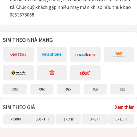
tá. Chúc quý khách gặp nhiều may mắn khi sở hữu thuê bao
0853678068
SIM THEO NHÀ MẠNG
09x
08x
07x
05x
03x
SIM THEO GIÁ
Xem thêm
< 500 K
500 - 1 Tr
1 - 3 Tr
3 - 5 Tr
5 - 10 Tr