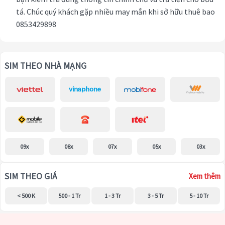
tá. Chúc quý khách gặp nhiều may mắn khi sở hữu thuê bao
0853429898
SIM THEO NHÀ MẠNG
09x
08x
07x
05x
03x
SIM THEO GIÁ
Xem thêm
< 500 K
500 - 1 Tr
1 - 3 Tr
3 - 5 Tr
5 - 10 Tr