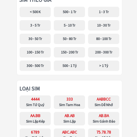
SIM THEO GIÁ
< 500 K
500 - 1 Tr
1 - 3 Tr
3 - 5 Tr
5 - 10 Tr
10 - 30 Tr
30 - 50 Tr
50 - 80 Tr
80 - 100 Tr
100 - 150 Tr
150 - 200 Tr
200 - 300 Tr
300 - 500 Tr
500 - 1 Tỷ
> 1 Tỷ
LOẠI SIM
4444
333
AABBCC
Sim Tứ Quý
Sim Tam Hoa
Sim Dễ Nhớ
AA.BB
AB.AB
AB.BA
Sim Lặp Kép
Sim Lặp
Sim Gánh Đảo
6789
ABC.ABC
75.78.78