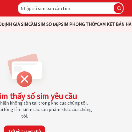
Ủ
ĐỊNH GIÁ SIM
CẦM SIM SỐ ĐẸP
SIM PHONG THỦY
CAM KẾT BÁN H
ìm thấy số sim yêu cầu
hiện không tồn tại trong kho của chúng tôi,
Vui lòng tìm kiếm các sản phẩm khác của chúng
tôi.
Trở về trang chủ