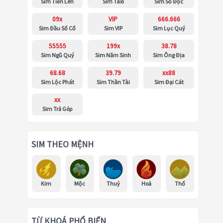
Sim Tiến Lên
Sim Taxi
Sim Số Độc
09x
VIP
666.666
Sim Đầu Số Cổ
Sim VIP
Sim Lục Quý
55555
199x
38.78
Sim Ngũ Quý
Sim Năm Sinh
Sim Ông Địa
68.68
39.79
xx88
Sim Lộc Phát
Sim Thần Tài
Sim Đại Cát
xx
Sim Trả Góp
SIM THEO MỆNH
Kim
Mộc
Thuỷ
Hoả
Thổ
TỪ KHOÁ PHỔ BIẾN