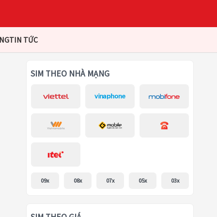
ÀNG
TIN TỨC
SIM THEO NHÀ MẠNG
09x
08x
07x
05x
03x