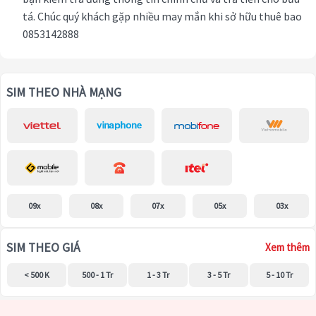
tá. Chúc quý khách gặp nhiều may mắn khi sở hữu thuê bao
0853142888
SIM THEO NHÀ MẠNG
09x
08x
07x
05x
03x
SIM THEO GIÁ
Xem thêm
< 500 K
500 - 1 Tr
1 - 3 Tr
3 - 5 Tr
5 - 10 Tr