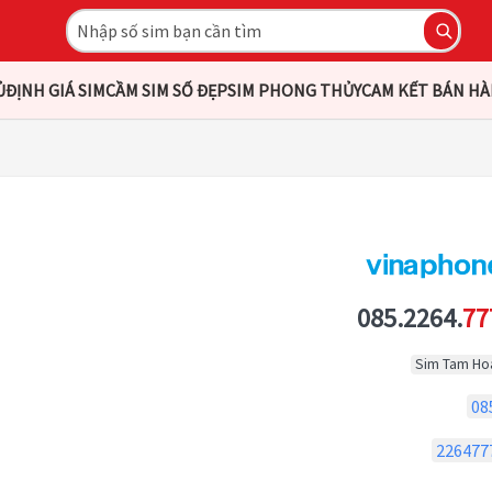
Ủ
ĐỊNH GIÁ SIM
CẦM SIM SỐ ĐẸP
SIM PHONG THỦY
CAM KẾT BÁN H
085.2264.
77
Sim Tam Ho
08
226477