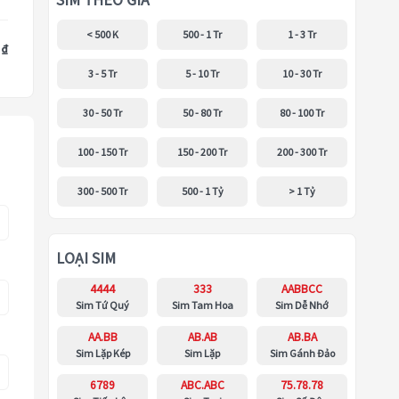
SIM THEO GIÁ
< 500 K
500 - 1 Tr
1 - 3 Tr
 ₫
3 - 5 Tr
5 - 10 Tr
10 - 30 Tr
30 - 50 Tr
50 - 80 Tr
80 - 100 Tr
100 - 150 Tr
150 - 200 Tr
200 - 300 Tr
300 - 500 Tr
500 - 1 Tỷ
> 1 Tỷ
LOẠI SIM
4444
333
AABBCC
Sim Tứ Quý
Sim Tam Hoa
Sim Dễ Nhớ
AA.BB
AB.AB
AB.BA
Sim Lặp Kép
Sim Lặp
Sim Gánh Đảo
6789
ABC.ABC
75.78.78