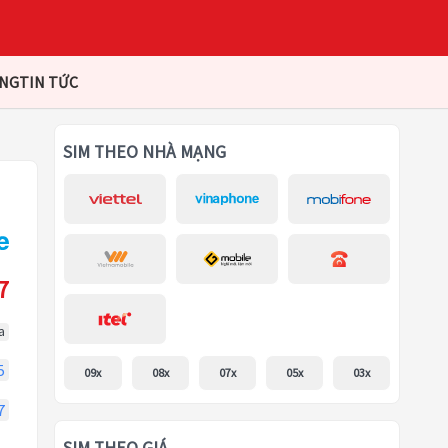
ÀNG
TIN TỨC
SIM THEO NHÀ MẠNG
7
a
5
09x
08x
07x
05x
03x
7