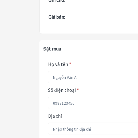
Ghi chú:
Giá bán:
Đặt mua
Họ và tên
*
Số điện thoại
*
Địa chỉ