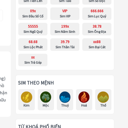
Sim Tiến Lên
Sim Taxi
Sim Số Độc
09x
VIP
666.666
Sim Đầu Số Cổ
Sim VIP
Sim Lục Quý
55555
199x
38.78
Sim Ngũ Quý
Sim Năm Sinh
Sim Ông Địa
68.68
39.79
xx88
Sim Lộc Phát
Sim Thần Tài
Sim Đại Cát
xx
Sim Trả Góp
ng)
SIM THEO MỆNH
 hồ
nhận
hữu
Kim
Mộc
Thuỷ
Hoả
Thổ
TỪ KHOÁ PHỔ BIẾN