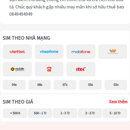
tá. Chúc quý khách gặp nhiều may mắn khi sở hữu thuê bao
0849494949
SIM THEO NHÀ MẠNG
09x
08x
07x
05x
03x
SIM THEO GIÁ
Xem thêm
< 500 K
500 - 1 Tr
1 - 3 Tr
3 - 5 Tr
5 - 10 Tr