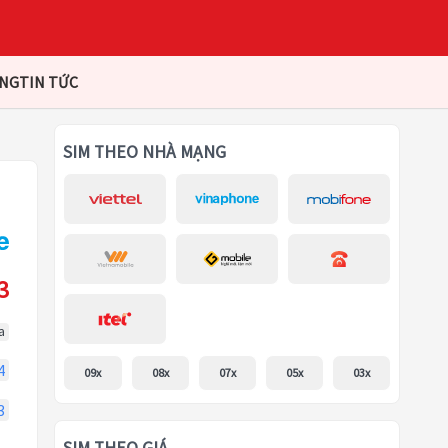
ÀNG
TIN TỨC
SIM THEO NHÀ MẠNG
3
a
4
09x
08x
07x
05x
03x
3