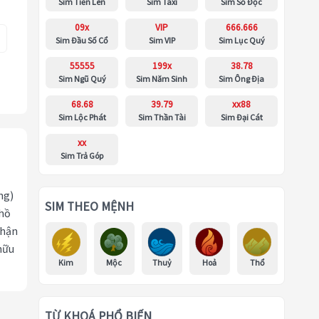
Sim Tiến Lên
Sim Taxi
Sim Số Độc
09x
VIP
666.666
Sim Đầu Số Cổ
Sim VIP
Sim Lục Quý
55555
199x
38.78
Sim Ngũ Quý
Sim Năm Sinh
Sim Ông Địa
68.68
39.79
xx88
Sim Lộc Phát
Sim Thần Tài
Sim Đại Cát
xx
Sim Trả Góp
ng)
SIM THEO MỆNH
 hồ
nhận
hữu
Kim
Mộc
Thuỷ
Hoả
Thổ
TỪ KHOÁ PHỔ BIẾN