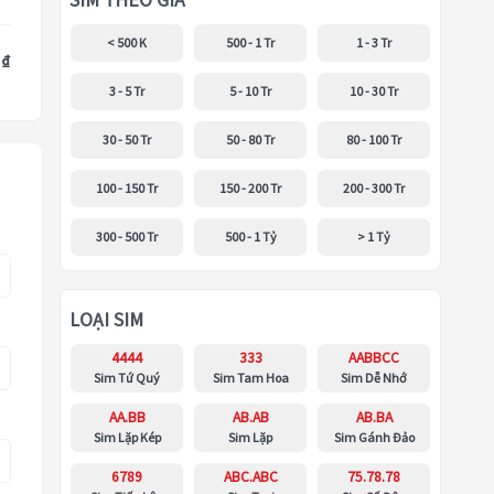
SIM THEO GIÁ
< 500 K
500 - 1 Tr
1 - 3 Tr
 ₫
3 - 5 Tr
5 - 10 Tr
10 - 30 Tr
30 - 50 Tr
50 - 80 Tr
80 - 100 Tr
100 - 150 Tr
150 - 200 Tr
200 - 300 Tr
300 - 500 Tr
500 - 1 Tỷ
> 1 Tỷ
LOẠI SIM
4444
333
AABBCC
Sim Tứ Quý
Sim Tam Hoa
Sim Dễ Nhớ
AA.BB
AB.AB
AB.BA
Sim Lặp Kép
Sim Lặp
Sim Gánh Đảo
6789
ABC.ABC
75.78.78