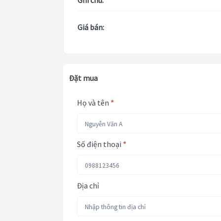
Ghi chú:
Giá bán:
Đặt mua
Họ và tên
*
Số điện thoại
*
Địa chỉ