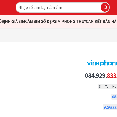
Ủ
ĐỊNH GIÁ SIM
CẦM SIM SỐ ĐẸP
SIM PHONG THỦY
CAM KẾT BÁN H
084.929.
833
Sim Tam Ho
08
929833