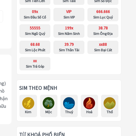
Sim Tiến Lên
Sim Taxi
Sim Số Độc
09x
VIP
666.666
Sim Đầu Số Cổ
Sim VIP
Sim Lục Quý
55555
199x
38.78
Sim Ngũ Quý
Sim Năm Sinh
Sim Ông Địa
68.68
39.79
xx88
Sim Lộc Phát
Sim Thần Tài
Sim Đại Cát
xx
Sim Trả Góp
ng)
SIM THEO MỆNH
 hồ
nhận
hữu
Kim
Mộc
Thuỷ
Hoả
Thổ
TỪ KHOÁ PHỔ BIẾN