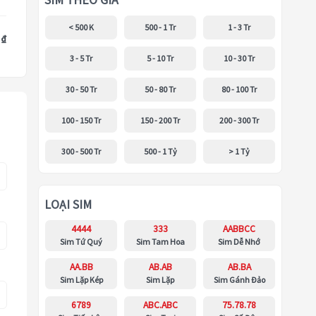
SIM THEO GIÁ
< 500 K
500 - 1 Tr
1 - 3 Tr
 ₫
3 - 5 Tr
5 - 10 Tr
10 - 30 Tr
30 - 50 Tr
50 - 80 Tr
80 - 100 Tr
100 - 150 Tr
150 - 200 Tr
200 - 300 Tr
300 - 500 Tr
500 - 1 Tỷ
> 1 Tỷ
LOẠI SIM
4444
333
AABBCC
Sim Tứ Quý
Sim Tam Hoa
Sim Dễ Nhớ
AA.BB
AB.AB
AB.BA
Sim Lặp Kép
Sim Lặp
Sim Gánh Đảo
6789
ABC.ABC
75.78.78