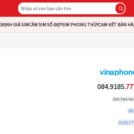
Ủ
ĐỊNH GIÁ SIM
CẦM SIM SỐ ĐẸP
SIM PHONG THỦY
CAM KẾT BÁN H
084.9185.
77
Sim Tam Ho
08
918577