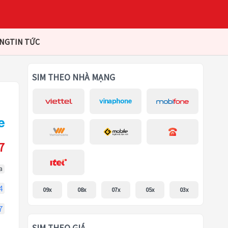
ÀNG
TIN TỨC
SIM THEO NHÀ MẠNG
7
a
4
09x
08x
07x
05x
03x
7