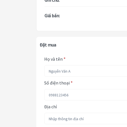
Ghi chú:
Giá bán:
Đặt mua
Họ và tên
*
Số điện thoại
*
Địa chỉ