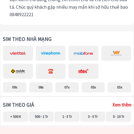
tá. Chúc quý khách gặp nhiều may mắn khi sở hữu thuê bao
0848922221
SIM THEO NHÀ MẠNG
09x
08x
07x
05x
03x
SIM THEO GIÁ
Xem thêm
< 500 K
500 - 1 Tr
1 - 3 Tr
3 - 5 Tr
5 - 10 Tr