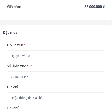
Giá bán:
83.000.000 ₫
Đặt mua
Họ và tên
*
Số điện thoại
*
Địa chỉ
Ghi chú