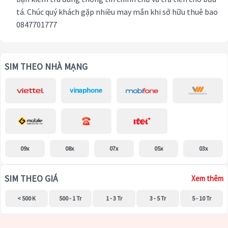
tá. Chúc quý khách gặp nhiều may mắn khi sở hữu thuê bao
0847701777
SIM THEO NHÀ MẠNG
09x
08x
07x
05x
03x
SIM THEO GIÁ
Xem thêm
< 500 K
500 - 1 Tr
1 - 3 Tr
3 - 5 Tr
5 - 10 Tr