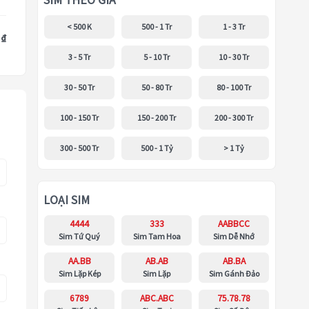
SIM THEO GIÁ
< 500 K
500 - 1 Tr
1 - 3 Tr
 ₫
3 - 5 Tr
5 - 10 Tr
10 - 30 Tr
30 - 50 Tr
50 - 80 Tr
80 - 100 Tr
100 - 150 Tr
150 - 200 Tr
200 - 300 Tr
300 - 500 Tr
500 - 1 Tỷ
> 1 Tỷ
LOẠI SIM
4444
333
AABBCC
Sim Tứ Quý
Sim Tam Hoa
Sim Dễ Nhớ
AA.BB
AB.AB
AB.BA
Sim Lặp Kép
Sim Lặp
Sim Gánh Đảo
6789
ABC.ABC
75.78.78