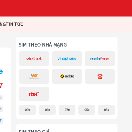
ÀNG
TIN TỨC
SIM THEO NHÀ MẠNG
7
a
4
09x
08x
07x
05x
03x
7