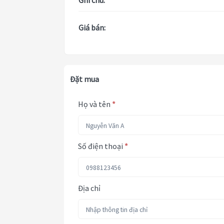
Ghi chú:
Giá bán:
Đặt mua
Họ và tên
*
Số điện thoại
*
Địa chỉ