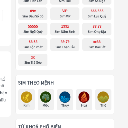
Sim Tiến Lên
Sim Taxi
Sim Số Độc
09x
VIP
666.666
Sim Đầu Số Cổ
Sim VIP
Sim Lục Quý
55555
199x
38.78
Sim Ngũ Quý
Sim Năm Sinh
Sim Ông Địa
68.68
39.79
xx88
Sim Lộc Phát
Sim Thần Tài
Sim Đại Cát
xx
Sim Trả Góp
ng)
SIM THEO MỆNH
 hồ
nhận
hữu
Kim
Mộc
Thuỷ
Hoả
Thổ
TỪ KHOÁ PHỔ BIẾN