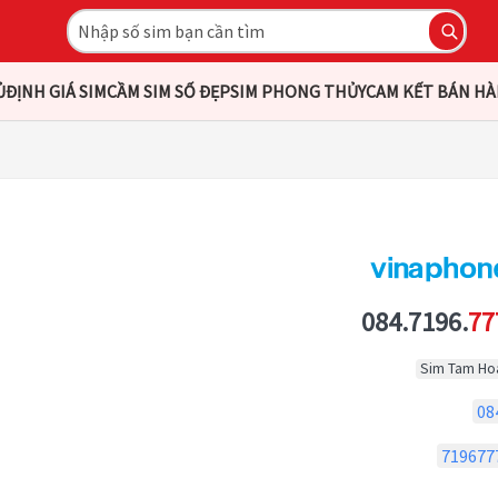
Ủ
ĐỊNH GIÁ SIM
CẦM SIM SỐ ĐẸP
SIM PHONG THỦY
CAM KẾT BÁN H
084.7196.
77
Sim Tam Ho
08
719677