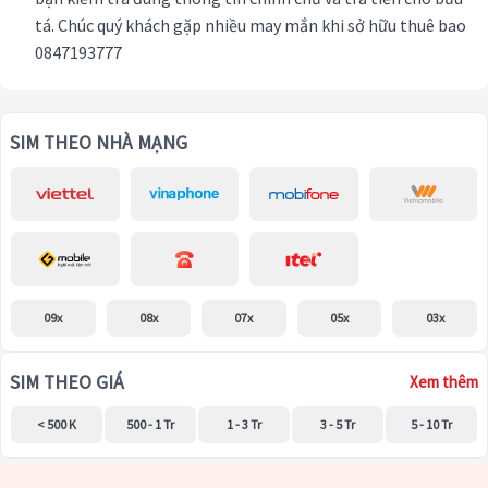
tá. Chúc quý khách gặp nhiều may mắn khi sở hữu thuê bao
0847193777
SIM THEO NHÀ MẠNG
09x
08x
07x
05x
03x
SIM THEO GIÁ
Xem thêm
< 500 K
500 - 1 Tr
1 - 3 Tr
3 - 5 Tr
5 - 10 Tr