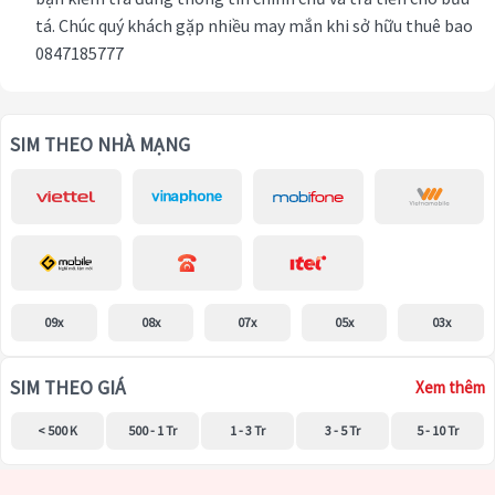
tá. Chúc quý khách gặp nhiều may mắn khi sở hữu thuê bao
0847185777
SIM THEO NHÀ MẠNG
09x
08x
07x
05x
03x
SIM THEO GIÁ
Xem thêm
< 500 K
500 - 1 Tr
1 - 3 Tr
3 - 5 Tr
5 - 10 Tr