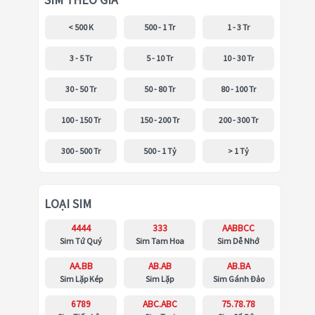
SIM THEO GIÁ
< 500 K
500 - 1 Tr
1 - 3 Tr
3 - 5 Tr
5 - 10 Tr
10 - 30 Tr
30 - 50 Tr
50 - 80 Tr
80 - 100 Tr
100 - 150 Tr
150 - 200 Tr
200 - 300 Tr
300 - 500 Tr
500 - 1 Tỷ
> 1 Tỷ
LOẠI SIM
4444
333
AABBCC
Sim Tứ Quý
Sim Tam Hoa
Sim Dễ Nhớ
AA.BB
AB.AB
AB.BA
Sim Lặp Kép
Sim Lặp
Sim Gánh Đảo
6789
ABC.ABC
75.78.78