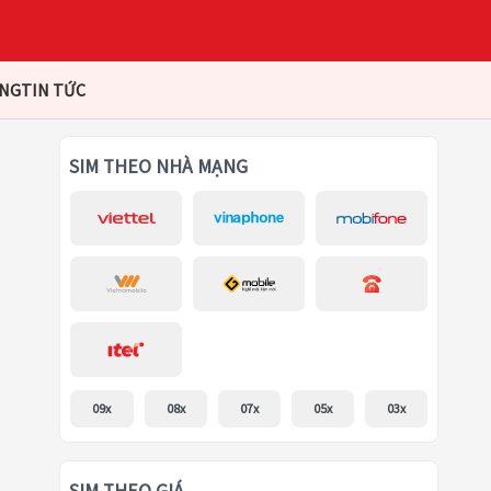
ÀNG
TIN TỨC
SIM THEO NHÀ MẠNG
09x
08x
07x
05x
03x