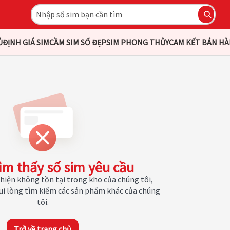
Ủ
ĐỊNH GIÁ SIM
CẦM SIM SỐ ĐẸP
SIM PHONG THỦY
CAM KẾT BÁN H
ìm thấy số sim yêu cầu
hiện không tồn tại trong kho của chúng tôi,
Vui lòng tìm kiếm các sản phẩm khác của chúng
tôi.
Trở về trang chủ