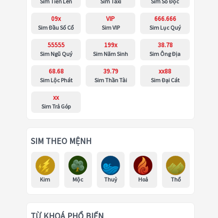
Sim Tiến Lên
Sim Taxi
Sim Số Độc
09x
VIP
666.666
Sim Đầu Số Cổ
Sim VIP
Sim Lục Quý
55555
199x
38.78
Sim Ngũ Quý
Sim Năm Sinh
Sim Ông Địa
68.68
39.79
xx88
Sim Lộc Phát
Sim Thần Tài
Sim Đại Cát
xx
Sim Trả Góp
SIM THEO MỆNH
Kim
Mộc
Thuỷ
Hoả
Thổ
TỪ KHOÁ PHỔ BIẾN