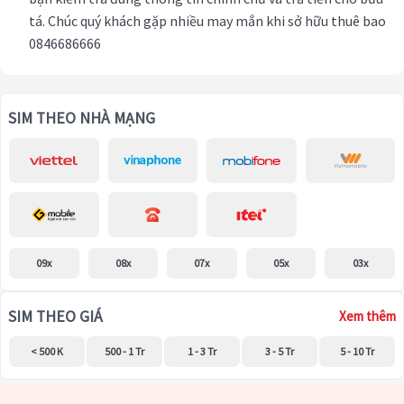
tá. Chúc quý khách gặp nhiều may mắn khi sở hữu thuê bao
0846686666
SIM THEO NHÀ MẠNG
09x
08x
07x
05x
03x
SIM THEO GIÁ
Xem thêm
< 500 K
500 - 1 Tr
1 - 3 Tr
3 - 5 Tr
5 - 10 Tr