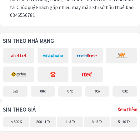
tá. Chúc quý khách gặp nhiều may mắn khi sở hữu thuê bao
0846556781
SIM THEO NHÀ MẠNG
09x
08x
07x
05x
03x
SIM THEO GIÁ
Xem thêm
< 500 K
500 - 1 Tr
1 - 3 Tr
3 - 5 Tr
5 - 10 Tr