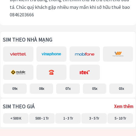
tá. Chúc quý khách gặp nhiều may mắn khi sở hữu thuê bao
0846203666
SIM THEO NHÀ MẠNG
09x
08x
07x
05x
03x
SIM THEO GIÁ
Xem thêm
< 500 K
500 - 1 Tr
1 - 3 Tr
3 - 5 Tr
5 - 10 Tr