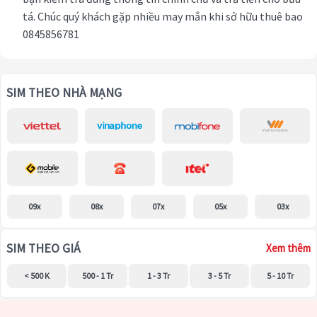
tá. Chúc quý khách gặp nhiều may mắn khi sở hữu thuê bao
0845856781
SIM THEO NHÀ MẠNG
09x
08x
07x
05x
03x
SIM THEO GIÁ
Xem thêm
< 500 K
500 - 1 Tr
1 - 3 Tr
3 - 5 Tr
5 - 10 Tr