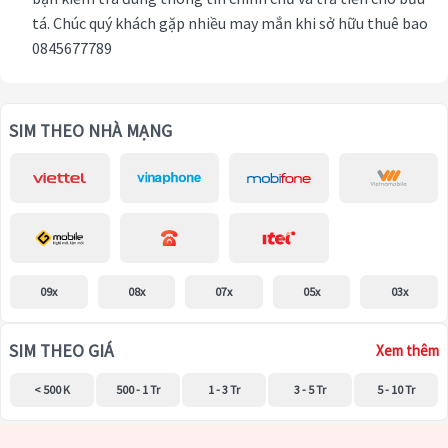
tá. Chúc quý khách gặp nhiều may mắn khi sở hữu thuê bao
0845677789
SIM THEO NHÀ MẠNG
09x
08x
07x
05x
03x
SIM THEO GIÁ
Xem thêm
< 500 K
500 - 1 Tr
1 - 3 Tr
3 - 5 Tr
5 - 10 Tr