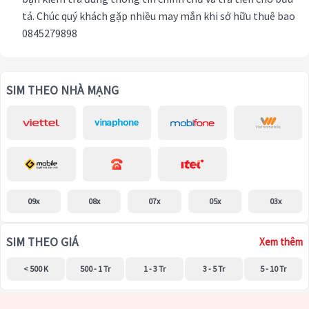
tá. Chúc quý khách gặp nhiều may mắn khi sở hữu thuê bao
0845279898
SIM THEO NHÀ MẠNG
09x
08x
07x
05x
03x
SIM THEO GIÁ
Xem thêm
< 500 K
500 - 1 Tr
1 - 3 Tr
3 - 5 Tr
5 - 10 Tr