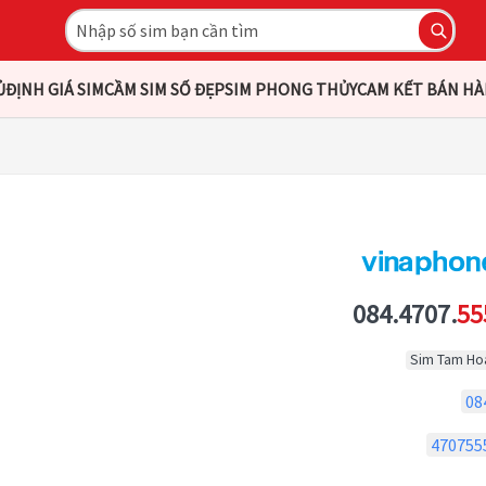
Ủ
ĐỊNH GIÁ SIM
CẦM SIM SỐ ĐẸP
SIM PHONG THỦY
CAM KẾT BÁN H
084.4707.
55
Sim Tam Ho
08
470755