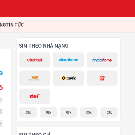
ÀNG
TIN TỨC
SIM THEO NHÀ MẠNG
5
a
4
09x
08x
07x
05x
03x
5