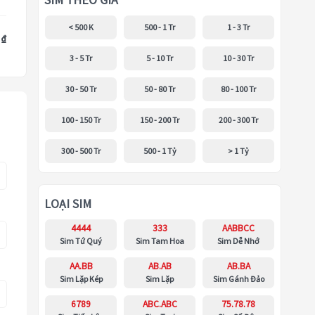
SIM THEO GIÁ
< 500 K
500 - 1 Tr
1 - 3 Tr
 ₫
3 - 5 Tr
5 - 10 Tr
10 - 30 Tr
30 - 50 Tr
50 - 80 Tr
80 - 100 Tr
100 - 150 Tr
150 - 200 Tr
200 - 300 Tr
300 - 500 Tr
500 - 1 Tỷ
> 1 Tỷ
LOẠI SIM
4444
333
AABBCC
Sim Tứ Quý
Sim Tam Hoa
Sim Dễ Nhớ
AA.BB
AB.AB
AB.BA
Sim Lặp Kép
Sim Lặp
Sim Gánh Đảo
6789
ABC.ABC
75.78.78