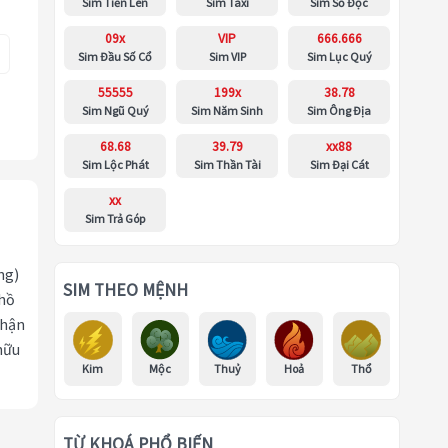
Sim Tiến Lên
Sim Taxi
Sim Số Độc
09x
VIP
666.666
Sim Đầu Số Cổ
Sim VIP
Sim Lục Quý
55555
199x
38.78
Sim Ngũ Quý
Sim Năm Sinh
Sim Ông Địa
68.68
39.79
xx88
Sim Lộc Phát
Sim Thần Tài
Sim Đại Cát
xx
Sim Trả Góp
ng)
SIM THEO MỆNH
 hồ
nhận
hữu
Kim
Mộc
Thuỷ
Hoả
Thổ
TỪ KHOÁ PHỔ BIẾN