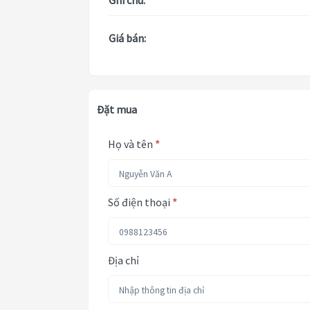
Ghi chú:
Giá bán:
Đặt mua
Họ và tên
*
Số điện thoại
*
Địa chỉ