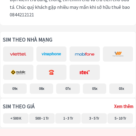
tá. Chúc quý khách gặp nhiều may mắn khi sở hữu thuê bao
0844212121
SIM THEO NHÀ MẠNG
09x
08x
07x
05x
03x
SIM THEO GIÁ
Xem thêm
< 500 K
500 - 1 Tr
1 - 3 Tr
3 - 5 Tr
5 - 10 Tr