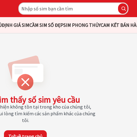
Ủ
ĐỊNH GIÁ SIM
CẦM SIM SỐ ĐẸP
SIM PHONG THỦY
CAM KẾT BÁN H
ìm thấy số sim yêu cầu
hiện không tồn tại trong kho của chúng tôi,
Vui lòng tìm kiếm các sản phẩm khác của chúng
tôi.
Trở về trang chủ