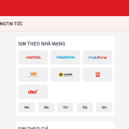
ÀNG
TIN TỨC
SIM THEO NHÀ MẠNG
09x
08x
07x
05x
03x