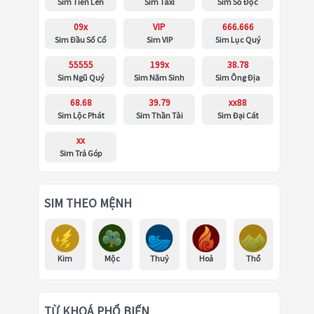
Sim Tiến Lên
Sim Taxi
Sim Số Độc
09x
VIP
666.666
Sim Đầu Số Cổ
Sim VIP
Sim Lục Quý
55555
199x
38.78
Sim Ngũ Quý
Sim Năm Sinh
Sim Ông Địa
68.68
39.79
xx88
Sim Lộc Phát
Sim Thần Tài
Sim Đại Cát
xx
Sim Trả Góp
SIM THEO MỆNH
Kim
Mộc
Thuỷ
Hoả
Thổ
TỪ KHOÁ PHỔ BIẾN