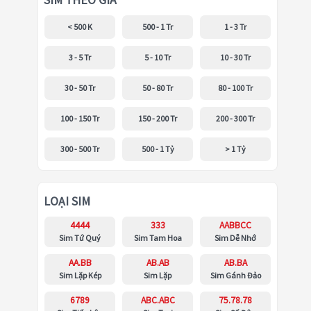
SIM THEO GIÁ
< 500 K
500 - 1 Tr
1 - 3 Tr
3 - 5 Tr
5 - 10 Tr
10 - 30 Tr
30 - 50 Tr
50 - 80 Tr
80 - 100 Tr
100 - 150 Tr
150 - 200 Tr
200 - 300 Tr
300 - 500 Tr
500 - 1 Tỷ
> 1 Tỷ
LOẠI SIM
4444
333
AABBCC
Sim Tứ Quý
Sim Tam Hoa
Sim Dễ Nhớ
AA.BB
AB.AB
AB.BA
Sim Lặp Kép
Sim Lặp
Sim Gánh Đảo
6789
ABC.ABC
75.78.78