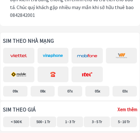
tá. Chúc quý khách gặp nhiều may mắn khi sở hữu thuê bao
0842842001
SIM THEO NHÀ MẠNG
09x
08x
07x
05x
03x
SIM THEO GIÁ
Xem thêm
< 500 K
500 - 1 Tr
1 - 3 Tr
3 - 5 Tr
5 - 10 Tr