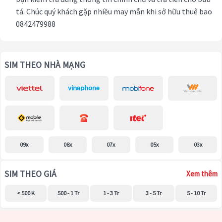
tá. Chúc quý khách gặp nhiều may mắn khi sở hữu thuê bao
0842479988
SIM THEO NHÀ MẠNG
09x
08x
07x
05x
03x
SIM THEO GIÁ
Xem thêm
< 500 K
500 - 1 Tr
1 - 3 Tr
3 - 5 Tr
5 - 10 Tr