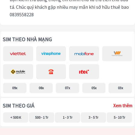
tá. Chúc quý khách gặp nhiều may mắn khi sở hữu thuê bao
0839558228
SIM THEO NHÀ MẠNG
09x
08x
07x
05x
03x
SIM THEO GIÁ
Xem thêm
< 500 K
500 - 1 Tr
1 - 3 Tr
3 - 5 Tr
5 - 10 Tr