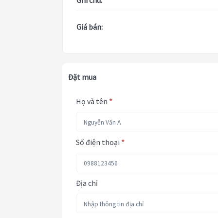
Ghi chú:
Giá bán:
Đặt mua
Họ và tên
*
Số điện thoại
*
Địa chỉ