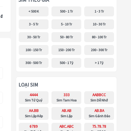
SIM THEO GIÁ
< 500 K
500 - 1 Tr
1 - 3 Tr
 ₫
3 - 5 Tr
5 - 10 Tr
10 - 30 Tr
30 - 50 Tr
50 - 80 Tr
80 - 100 Tr
100 - 150 Tr
150 - 200 Tr
200 - 300 Tr
300 - 500 Tr
500 - 1 Tỷ
> 1 Tỷ
LOẠI SIM
4444
333
AABBCC
Sim Tứ Quý
Sim Tam Hoa
Sim Dễ Nhớ
AA.BB
AB.AB
AB.BA
Sim Lặp Kép
Sim Lặp
Sim Gánh Đảo
6789
ABC.ABC
75.78.78