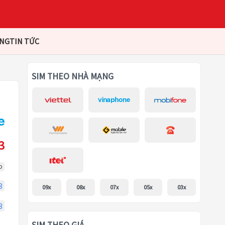
ÀNG
TIN TỨC
SIM THEO NHÀ MẠNG
3
p
3
09x
08x
07x
05x
03x
3