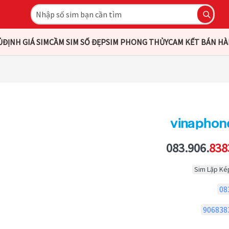
Ủ
ĐỊNH GIÁ SIM
CẦM SIM SỐ ĐẸP
SIM PHONG THỦY
CAM KẾT BÁN H
083.906.
838
Sim Lặp Ké
08
906838