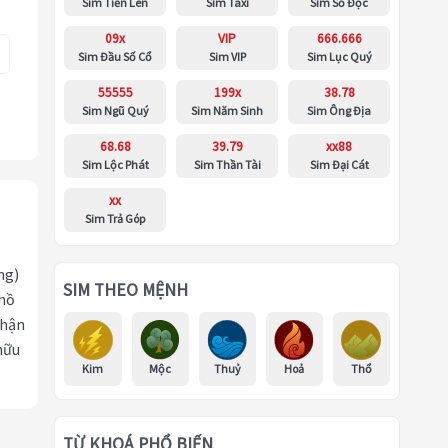
Sim Tiến Lên
Sim Taxi
Sim Số Độc
09x
VIP
666.666
Sim Đầu Số Cổ
Sim VIP
Sim Lục Quý
55555
199x
38.78
Sim Ngũ Quý
Sim Năm Sinh
Sim Ông Địa
68.68
39.79
xx88
Sim Lộc Phát
Sim Thần Tài
Sim Đại Cát
xx
Sim Trả Góp
ng)
SIM THEO MỆNH
 hồ
nhận
hữu
Kim
Mộc
Thuỷ
Hoả
Thổ
TỪ KHOÁ PHỔ BIẾN