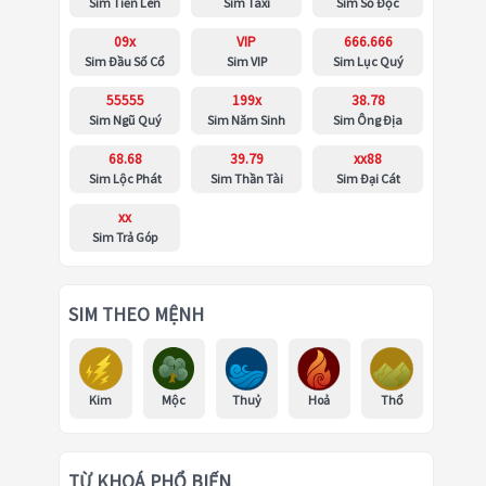
Sim Tiến Lên
Sim Taxi
Sim Số Độc
09x
VIP
666.666
Sim Đầu Số Cổ
Sim VIP
Sim Lục Quý
55555
199x
38.78
Sim Ngũ Quý
Sim Năm Sinh
Sim Ông Địa
68.68
39.79
xx88
Sim Lộc Phát
Sim Thần Tài
Sim Đại Cát
xx
Sim Trả Góp
SIM THEO MỆNH
Kim
Mộc
Thuỷ
Hoả
Thổ
TỪ KHOÁ PHỔ BIẾN