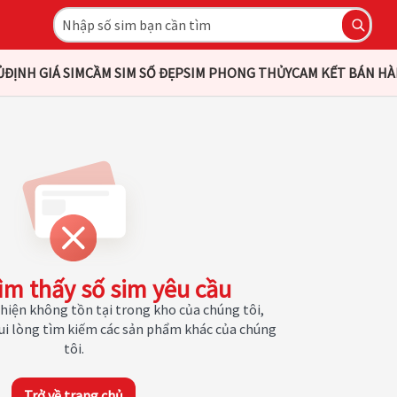
Ủ
ĐỊNH GIÁ SIM
CẦM SIM SỐ ĐẸP
SIM PHONG THỦY
CAM KẾT BÁN H
ìm thấy số sim yêu cầu
hiện không tồn tại trong kho của chúng tôi,
Vui lòng tìm kiếm các sản phẩm khác của chúng
tôi.
Trở về trang chủ