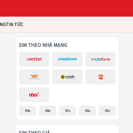
ÀNG
TIN TỨC
SIM THEO NHÀ MẠNG
09x
08x
07x
05x
03x