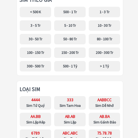
SIM THEO GIÁ
< 500 K
500 - 1 Tr
1 - 3 Tr
3 - 5 Tr
5 - 10 Tr
10 - 30 Tr
30 - 50 Tr
50 - 80 Tr
80 - 100 Tr
100 - 150 Tr
150 - 200 Tr
200 - 300 Tr
300 - 500 Tr
500 - 1 Tỷ
> 1 Tỷ
LOẠI SIM
4444
333
AABBCC
Sim Tứ Quý
Sim Tam Hoa
Sim Dễ Nhớ
AA.BB
AB.AB
AB.BA
Sim Lặp Kép
Sim Lặp
Sim Gánh Đảo
6789
ABC.ABC
75.78.78