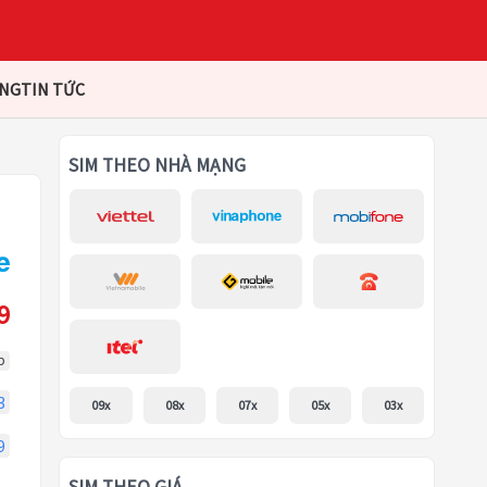
ÀNG
TIN TỨC
SIM THEO NHÀ MẠNG
9
p
3
09x
08x
07x
05x
03x
9