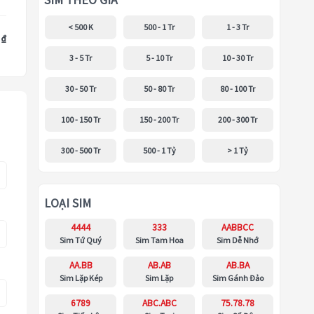
SIM THEO GIÁ
< 500 K
500 - 1 Tr
1 - 3 Tr
 ₫
3 - 5 Tr
5 - 10 Tr
10 - 30 Tr
30 - 50 Tr
50 - 80 Tr
80 - 100 Tr
100 - 150 Tr
150 - 200 Tr
200 - 300 Tr
300 - 500 Tr
500 - 1 Tỷ
> 1 Tỷ
LOẠI SIM
4444
333
AABBCC
Sim Tứ Quý
Sim Tam Hoa
Sim Dễ Nhớ
AA.BB
AB.AB
AB.BA
Sim Lặp Kép
Sim Lặp
Sim Gánh Đảo
6789
ABC.ABC
75.78.78