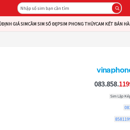
Ủ
ĐỊNH GIÁ SIM
CẦM SIM SỐ ĐẸP
SIM PHONG THỦY
CAM KẾT BÁN H
083.858.
119
Sim Lặp Ké
08
858119