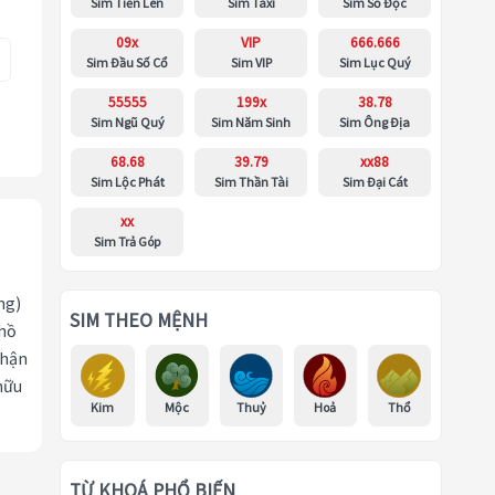
Sim Tiến Lên
Sim Taxi
Sim Số Độc
09x
VIP
666.666
Sim Đầu Số Cổ
Sim VIP
Sim Lục Quý
55555
199x
38.78
Sim Ngũ Quý
Sim Năm Sinh
Sim Ông Địa
68.68
39.79
xx88
Sim Lộc Phát
Sim Thần Tài
Sim Đại Cát
xx
Sim Trả Góp
ng)
SIM THEO MỆNH
 hồ
nhận
hữu
Kim
Mộc
Thuỷ
Hoả
Thổ
TỪ KHOÁ PHỔ BIẾN