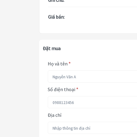
Ghi chú:
Giá bán:
Đặt mua
Họ và tên
*
Số điện thoại
*
Địa chỉ