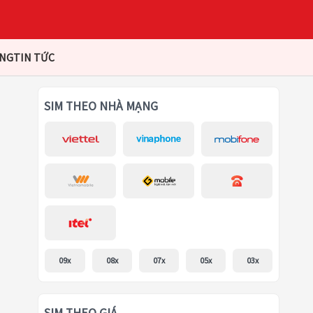
ÀNG
TIN TỨC
SIM THEO NHÀ MẠNG
09x
08x
07x
05x
03x