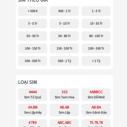
SIM THEO GIÁ
< 500 K
500 - 1 Tr
1 - 3 Tr
3 - 5 Tr
5 - 10 Tr
10 - 30 Tr
30 - 50 Tr
50 - 80 Tr
80 - 100 Tr
100 - 150 Tr
150 - 200 Tr
200 - 300 Tr
300 - 500 Tr
500 - 1 Tỷ
> 1 Tỷ
LOẠI SIM
4444
333
AABBCC
Sim Tứ Quý
Sim Tam Hoa
Sim Dễ Nhớ
AA.BB
AB.AB
AB.BA
Sim Lặp Kép
Sim Lặp
Sim Gánh Đảo
6789
ABC.ABC
75.78.78