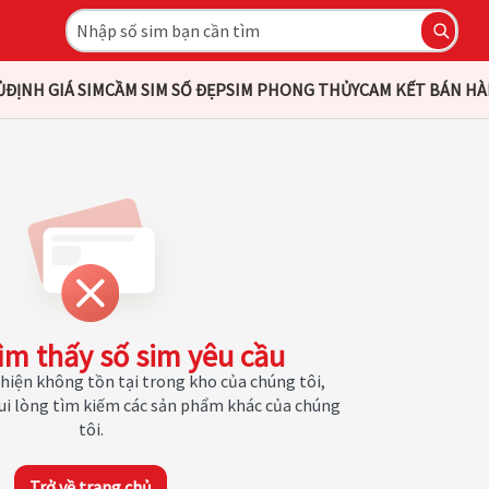
Ủ
ĐỊNH GIÁ SIM
CẦM SIM SỐ ĐẸP
SIM PHONG THỦY
CAM KẾT BÁN H
ìm thấy số sim yêu cầu
hiện không tồn tại trong kho của chúng tôi,
Vui lòng tìm kiếm các sản phẩm khác của chúng
tôi.
Trở về trang chủ