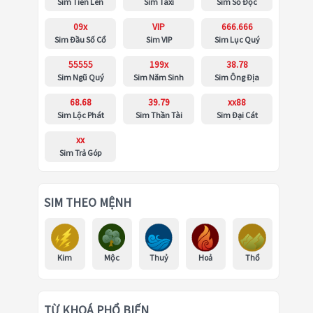
Sim Tiến Lên
Sim Taxi
Sim Số Độc
09x
VIP
666.666
Sim Đầu Số Cổ
Sim VIP
Sim Lục Quý
55555
199x
38.78
Sim Ngũ Quý
Sim Năm Sinh
Sim Ông Địa
68.68
39.79
xx88
Sim Lộc Phát
Sim Thần Tài
Sim Đại Cát
xx
Sim Trả Góp
SIM THEO MỆNH
Kim
Mộc
Thuỷ
Hoả
Thổ
TỪ KHOÁ PHỔ BIẾN