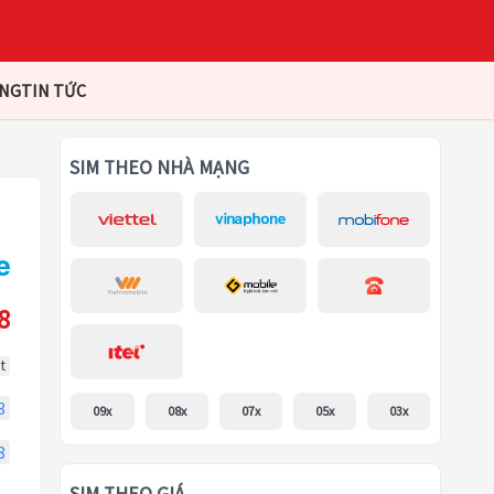
ÀNG
TIN TỨC
SIM THEO NHÀ MẠNG
8
t
3
09x
08x
07x
05x
03x
8