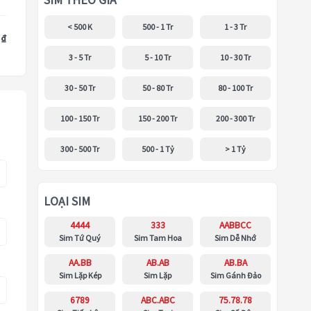
SIM THEO GIÁ
< 500 K
500 - 1 Tr
1 - 3 Tr
 ₫
3 - 5 Tr
5 - 10 Tr
10 - 30 Tr
30 - 50 Tr
50 - 80 Tr
80 - 100 Tr
100 - 150 Tr
150 - 200 Tr
200 - 300 Tr
300 - 500 Tr
500 - 1 Tỷ
> 1 Tỷ
LOẠI SIM
4444
333
AABBCC
Sim Tứ Quý
Sim Tam Hoa
Sim Dễ Nhớ
AA.BB
AB.AB
AB.BA
Sim Lặp Kép
Sim Lặp
Sim Gánh Đảo
6789
ABC.ABC
75.78.78