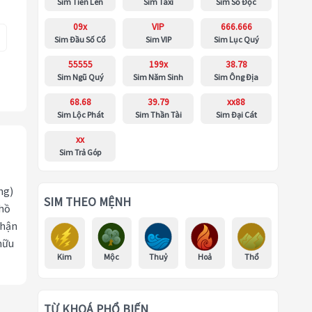
Sim Tiến Lên
Sim Taxi
Sim Số Độc
09x
VIP
666.666
Sim Đầu Số Cổ
Sim VIP
Sim Lục Quý
55555
199x
38.78
Sim Ngũ Quý
Sim Năm Sinh
Sim Ông Địa
68.68
39.79
xx88
Sim Lộc Phát
Sim Thần Tài
Sim Đại Cát
xx
Sim Trả Góp
ng)
SIM THEO MỆNH
 hồ
nhận
hữu
Kim
Mộc
Thuỷ
Hoả
Thổ
TỪ KHOÁ PHỔ BIẾN