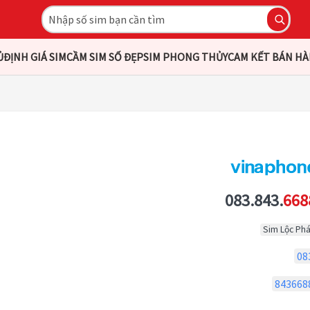
Ủ
ĐỊNH GIÁ SIM
CẦM SIM SỐ ĐẸP
SIM PHONG THỦY
CAM KẾT BÁN H
083.843.
668
Sim Lộc Phá
08
843668