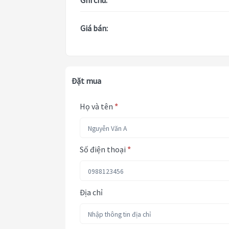
Ghi chú:
Giá bán:
Đặt mua
Họ và tên
*
Số điện thoại
*
Địa chỉ