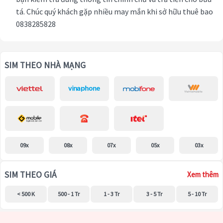
tá. Chúc quý khách gặp nhiều may mắn khi sở hữu thuê bao
0838285828
SIM THEO NHÀ MẠNG
09x
08x
07x
05x
03x
SIM THEO GIÁ
Xem thêm
< 500 K
500 - 1 Tr
1 - 3 Tr
3 - 5 Tr
5 - 10 Tr