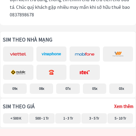
tá. Chúc quý khách gặp nhiều may mắn khi sở hữu thuê bao
0837898678
SIM THEO NHÀ MẠNG
09x
08x
07x
05x
03x
SIM THEO GIÁ
Xem thêm
< 500 K
500 - 1 Tr
1 - 3 Tr
3 - 5 Tr
5 - 10 Tr