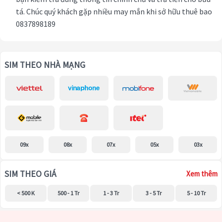
tá. Chúc quý khách gặp nhiều may mắn khi sở hữu thuê bao
0837898189
SIM THEO NHÀ MẠNG
09x
08x
07x
05x
03x
SIM THEO GIÁ
Xem thêm
< 500 K
500 - 1 Tr
1 - 3 Tr
3 - 5 Tr
5 - 10 Tr