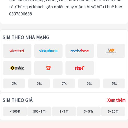
tá. Chúc quý khách gặp nhiều may mắn khi sở hữu thuê bao
0837896688
SIM THEO NHÀ MẠNG
09x
08x
07x
05x
03x
SIM THEO GIÁ
Xem thêm
< 500 K
500 - 1 Tr
1 - 3 Tr
3 - 5 Tr
5 - 10 Tr