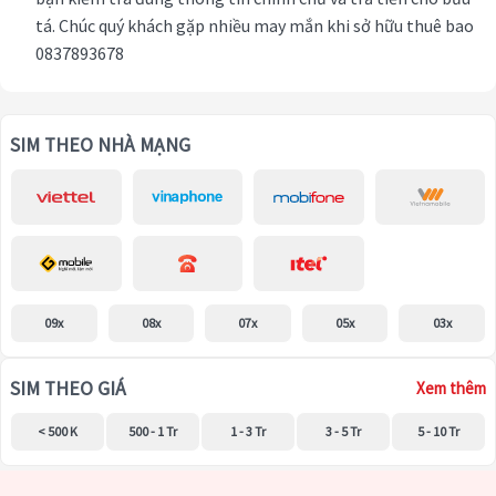
tá. Chúc quý khách gặp nhiều may mắn khi sở hữu thuê bao
0837893678
SIM THEO NHÀ MẠNG
09x
08x
07x
05x
03x
SIM THEO GIÁ
Xem thêm
< 500 K
500 - 1 Tr
1 - 3 Tr
3 - 5 Tr
5 - 10 Tr