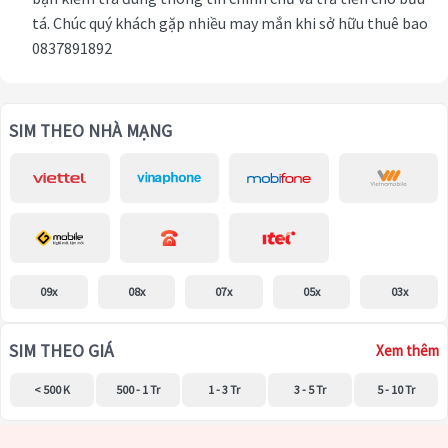
tá. Chúc quý khách gặp nhiều may mắn khi sở hữu thuê bao
0837891892
SIM THEO NHÀ MẠNG
09x
08x
07x
05x
03x
SIM THEO GIÁ
Xem thêm
< 500 K
500 - 1 Tr
1 - 3 Tr
3 - 5 Tr
5 - 10 Tr