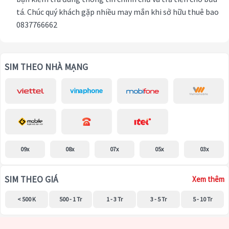
tá. Chúc quý khách gặp nhiều may mắn khi sở hữu thuê bao
0837766662
SIM THEO NHÀ MẠNG
09x
08x
07x
05x
03x
SIM THEO GIÁ
Xem thêm
< 500 K
500 - 1 Tr
1 - 3 Tr
3 - 5 Tr
5 - 10 Tr