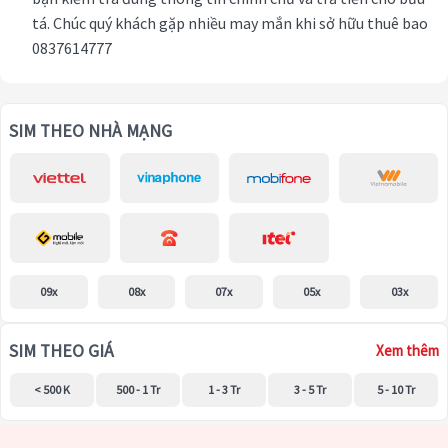
tá. Chúc quý khách gặp nhiều may mắn khi sở hữu thuê bao
0837614777
SIM THEO NHÀ MẠNG
09x
08x
07x
05x
03x
SIM THEO GIÁ
Xem thêm
< 500 K
500 - 1 Tr
1 - 3 Tr
3 - 5 Tr
5 - 10 Tr