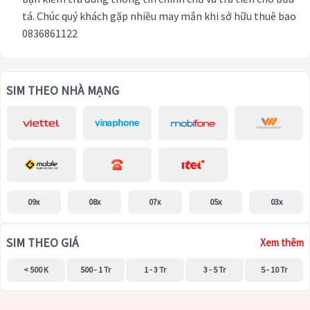
tá. Chúc quý khách gặp nhiều may mắn khi sở hữu thuê bao
0836861122
SIM THEO NHÀ MẠNG
09x
08x
07x
05x
03x
SIM THEO GIÁ
Xem thêm
< 500 K
500 - 1 Tr
1 - 3 Tr
3 - 5 Tr
5 - 10 Tr