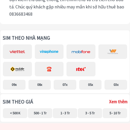
tá. Chúc quý khách gặp nhiều may mắn khi sở hữu thuê bao
0836683468
SIM THEO NHÀ MẠNG
09x
08x
07x
05x
03x
SIM THEO GIÁ
Xem thêm
< 500 K
500 - 1 Tr
1 - 3 Tr
3 - 5 Tr
5 - 10 Tr